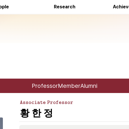
Awa
ople
Research
Achie
Professor
Member
Alumni
\
Associate
Professor
c
황
한
정
\
ol
L
o
A
r
R