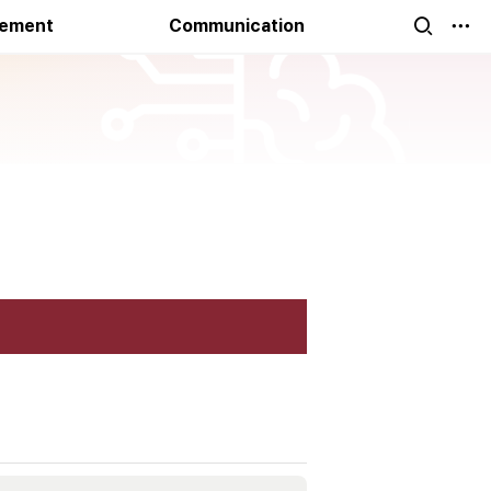
rds
vement
Communication