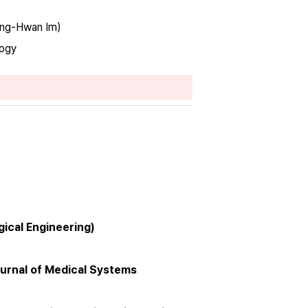
hang-Hwan Im)
logy
cal Engineering)
ournal of Medical Systems 