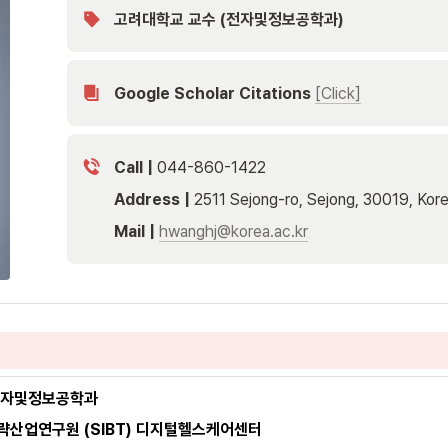
{
G
8
고려대학교 교수 (전자및정보공학과)
E
6
\
2
bf 
6
황
3
Google Scholar Citations
[Click]
~
3
한
}
~
\
정
Call |
 044-860-1422
m
a
Address | 
2511 Sejong-ro, Sejong, 30019, Kor
t
h
Mail | 
hwanghj@korea.ac.kr
tt 
{
A
ss
o
ci
a
te
~
전자및정보공학과
P
략산업연구원 (SIBT) 디지털헬스케어센터 
r