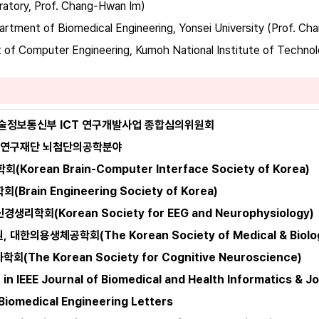
ratory, Prof. Chang-Hwan Im)
artment of Biomedical Engineering, Yonsei University (Prof. C
 of Computer Engineering, Kumoh National Institute of Techno
기술정보통신부 ICT 연구개발사업 종합심의위원회
한국연구재단 뇌첨단의공학분야
(Korean Brain-Computer Interface Society of Korea)
Brain Engineering Society of Korea)
리학회(Korean Society for EEG and Neurophysiology)
대한의용생체공학회(The Korean Society of Medical & Biologi
(The Korean Society for Cognitive Neuroscience)
r in IEEE Journal of Biomedical and Health Informatics & J
 Biomedical Engineering Letters 