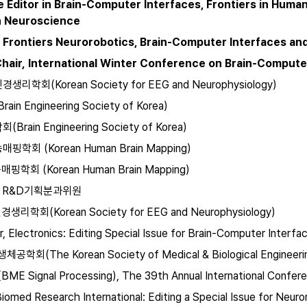
 Editor in Brain-Computer Interfaces, Frontiers in Human
an Neuroscience
in Frontiers Neurorobotics, Brain-Computer Interfaces a
Chair, International Winter Conference on Brain-Compute
학회(Korean Society for EEG and Neurophysiology)
n Engineering Society of Korea)
ain Engineering Society of Korea)
학회 (Korean Human Brain Mapping)
학회 (Korean Human Brain Mapping)
 R&D기획분과위원
학회(Korean Society for EEG and Neurophysiology)
, Electronics: Editing Special Issue for Brain-Computer Interfa
회(The Korean Society of Medical & Biological Engineeri
(BME Signal Processing), The 39th Annual International Confe
iomed Research International: Editing a Special Issue for Neuror